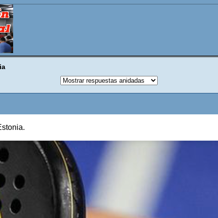
ia
Estonia.