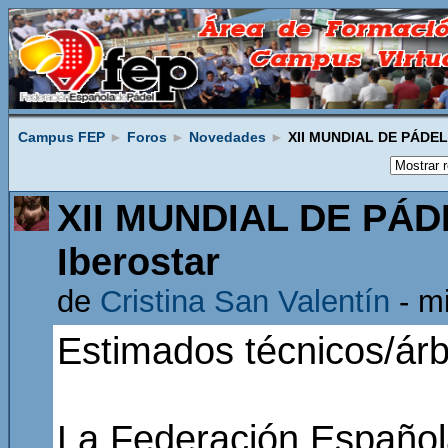
Campus FEP
►
Foros
►
Novedades
►
XII MUNDIAL DE PÁDEL E
XII MUNDIAL DE PÁDE
Iberostar
de
Cristina San Valentín
- mi
Estimados técnicos/árbi
La Federación Español