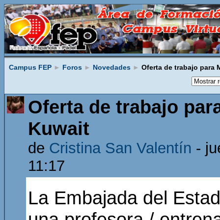
Campus FEP
►
Foros
►
Novedades
►
Oferta de trabajo para 
Oferta de trabajo par
Kuwait
de
Cristina San Valentín
- ju
11:17
La Embajada del Estado
una profesora / entren