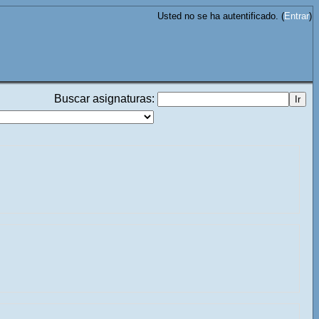
Usted no se ha autentificado. (
Entrar
)
Buscar asignaturas: